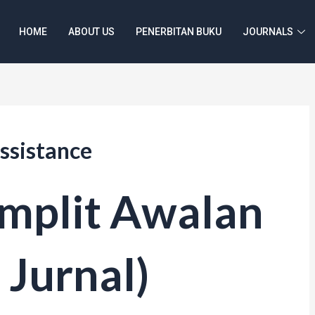
HOME
ABOUT US
PENERBITAN BUKU
JOURNALS
ssistance
omplit Awalan
 Jurnal)