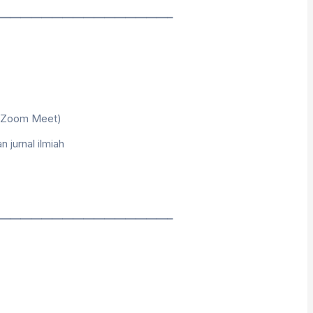
————————————————–
h Zoom Meet)
jurnal ilmiah
————————————————–