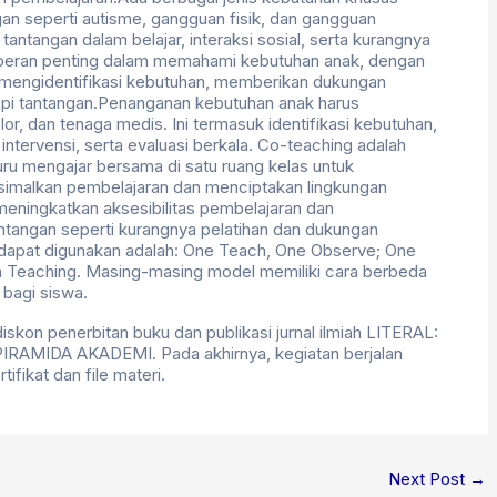
an seperti autisme, gangguan fisik, dan gangguan
ntangan dalam belajar, interaksi sosial, serta kurangnya
 peran penting dalam memahami kebutuhan anak, dengan
mengidentifikasi kebutuhan, memberikan dukungan
api tantangan.Penanganan kebutuhan anak harus
or, dan tenaga medis. Ini termasuk identifikasi kebutuhan,
tervensi, serta evaluasi berkala. Co-teaching adalah
uru mengajar bersama di satu ruang kelas untuk
malkan pembelajaran dan menciptakan lingkungan
eningkatkan aksesibilitas pembelajaran dan
tangan seperti kurangnya pelatihan dan dukungan
dapat digunakan adalah: One Teach, One Observe; One
ion Teaching. Masing-masing model memiliki cara berbeda
bagi siswa.
kon penerbitan buku dan publikasi jurnal ilmiah LITERAL:
h PIRAMIDA AKADEMI. Pada akhirnya, kegiatan berjalan
ifikat dan file materi.
Next Post
→