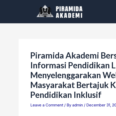
Skip
Post
to
navigation
content
Piramida Akademi Ber
Informasi Pendidikan L
Menyelenggarakan Web
Masyarakat Bertajuk K
Pendidikan Inklusif
Leave a Comment
/ By
admin
/
December 31, 2