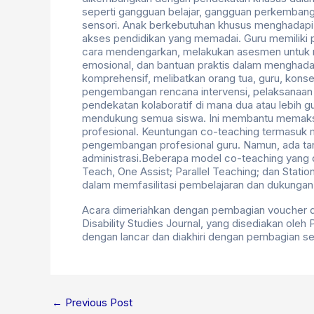
seperti gangguan belajar, gangguan perkembang
sensori. Anak berkebutuhan khusus menghadapi ta
akses pendidikan yang memadai. Guru memiliki
cara mendengarkan, melakukan asesmen untuk 
emosional, dan bantuan praktis dalam menghad
komprehensif, melibatkan orang tua, guru, konsel
pengembangan rencana intervensi, pelaksanaan in
pendekatan kolaboratif di mana dua atau lebih g
mendukung semua siswa. Ini membantu memaksi
profesional. Keuntungan co-teaching termasuk m
pengembangan profesional guru. Namun, ada tan
administrasi.Beberapa model co-teaching yang 
Teach, One Assist; Parallel Teaching; dan Stat
dalam memfasilitasi pembelajaran dan dukungan 
Acara dimeriahkan dengan pembagian voucher dis
Disability Studies Journal, yang disediakan ole
dengan lancar dan diakhiri dengan pembagian sert
←
Previous Post