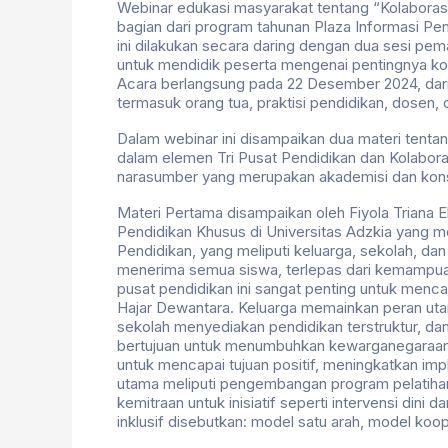
Webinar edukasi masyarakat tentang “Kolaborasi
bagian dari program tahunan Plaza Informasi Pe
ini dilakukan secara daring dengan dua sesi pem
untuk mendidik peserta mengenai pentingnya ko
Acara berlangsung pada 22 Desember 2024, dari p
termasuk orang tua, praktisi pendidikan, dosen
Dalam webinar ini disampaikan dua materi tentang
dalam elemen Tri Pusat Pendidikan dan Kolaboras
narasumber yang merupakan akademisi dan konsul
Materi Pertama disampaikan oleh Fiyola Triana E
Pendidikan Khusus di Universitas Adzkia yang m
Pendidikan, yang meliputi keluarga, sekolah, dan 
menerima semua siswa, terlepas dari kemampuan 
pusat pendidikan ini sangat penting untuk menca
Hajar Dewantara. Keluarga memainkan peran ut
sekolah menyediakan pendidikan terstruktur, d
bertujuan untuk menumbuhkan kewarganegaraan y
untuk mencapai tujuan positif, meningkatkan im
utama meliputi pengembangan program pelatiha
kemitraan untuk inisiatif seperti intervensi dini
inklusif disebutkan: model satu arah, model koo