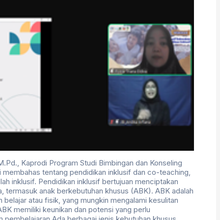
M.Pd., Kaprodi Program Studi Bimbingan dan Konseling
ni membahas tentang pendidikan inklusif dan co-teaching,
ah inklusif. Pendidikan inklusif bertujuan menciptakan
a, termasuk anak berkebutuhan khusus (ABK). ABK adalah
lajar atau fisik, yang mungkin mengalami kesulitan
ABK memiliki keunikan dan potensi yang perlu
pembelajaran.Ada berbagai jenis kebutuhan khusus