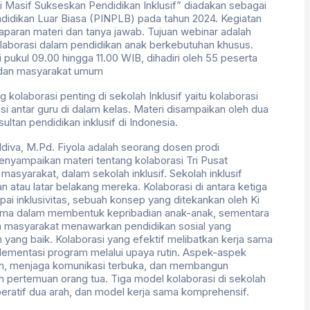
 Masif Sukseskan Pendidikan Inklusif” diadakan sebagai
ndidikan Luar Biasa (PINPLB) pada tahun 2024. Kegiatan
aparan materi dan tanya jawab. Tujuan webinar adalah
laborasi dalam pendidikan anak berkebutuhan khusus.
ukul 09.00 hingga 11.00 WIB, dihadiri oleh 55 peserta
, dan masyarakat umum
 kolaborasi penting di sekolah Inklusif yaitu kolaborasi
i antar guru di dalam kelas. Materi disampaikan oleh dua
tan pendidikan inklusif di Indonesia.
ldiva, M.Pd. Fiyola adalah seorang dosen prodi
enyampaikan materi tentang kolaborasi Tri Pusat
masyarakat, dalam sekolah inklusif. Sekolah inklusif
atau latar belakang mereka. Kolaborasi di antara ketiga
pai inklusivitas, sebuah konsep yang ditekankan oleh Ki
ama dalam membentuk kepribadian anak-anak, sementara
an masyarakat menawarkan pendidikan sosial yang
ang baik. Kolaborasi yang efektif melibatkan kerja sama
plementasi program melalui upaya rutin. Aspek-aspek
n, menjaga komunikasi terbuka, dan membangun
 dan pertemuan orang tua. Tiga model kolaborasi di sekolah
peratif dua arah, dan model kerja sama komprehensif.